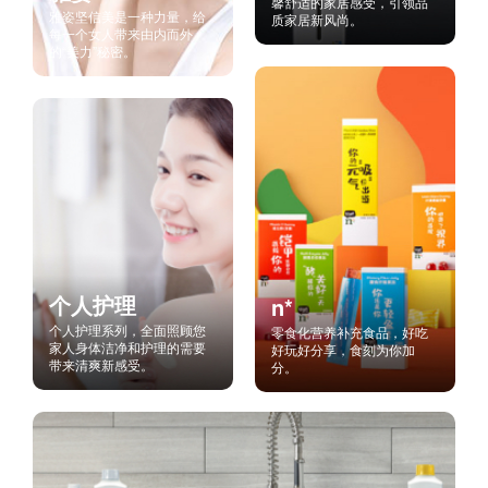
馨舒适的家居感受，引领品
雅姿坚信美是一种力量，给
质家居新风尚。
每一个女人带来由内而外
的“美力”秘密。
个人护理
n*
个人护理系列，全面照顾您
零食化营养补充食品，好吃
家人身体洁净和护理的需要
好玩好分享，食刻为你加
带来清爽新感受。
分。