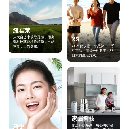
纽崔莱
从大自然中获取灵感，用尖
XS
端科技萃取植物精华，自然
XS不仅仅是一个品牌、一系
营养，自然健康。
列产品，而是一种敢于挑战
自我的生活方式。
家居科技
雅姿
家居科技系列，用心呵护温