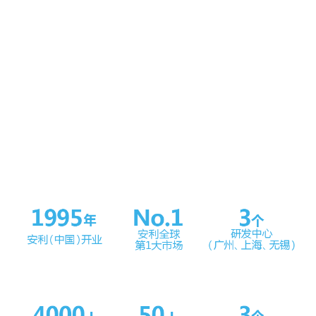
同与赞誉，截至2023年底已累计获得10,755个奖项，其中国
家级奖项877项。
2023年，基于“In China for China”(扎根中国，服务中国)的企
业战略定位及“实现人民对美好生活的向往”这一国家战略机
遇，安利（中国）对大健康战略进一步升级，推出“美好生活
之花”的价值主张，致力于将企业打造为“最受消费者信任的美
好生活方案提供者和美好生活推动者首选的创业平台”，为更
多消费者提供一体化全方位的美好生活解决方案。