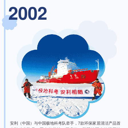
2002
安利（中国）与中国极地科考队牵手，7款环保家居清洁产品首