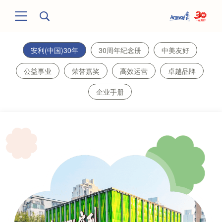
安利(中国)30年
30周年纪念册
中美友好
公益事业
荣誉嘉奖
高效运营
卓越品牌
企业手册