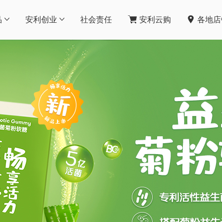
品
安利创业
社会责任
安利云购
各地店